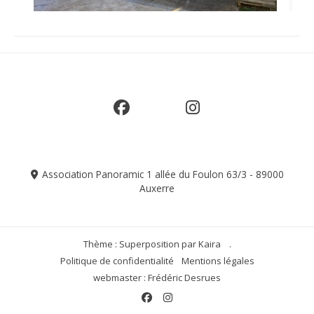
Ancy le Franc
59 Grande Rue, 89160 Ancy-le-Franc, France
Bourgogne-Franche-Comté
Aucune séance programmée
Séance • 16/09 à 20:30
Voir
Association Panoramic 1 allée du Foulon 63/3 - 89000
Auxerre
Thème : Superposition par
Kaira
.
Politique de confidentialité
Mentions légales
webmaster : Frédéric Desrues