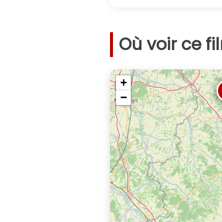
Où voir ce fi
+
−