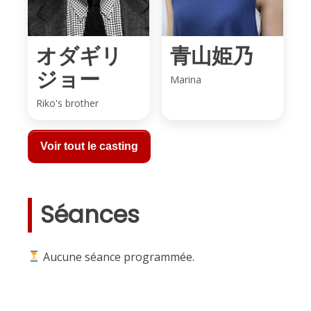
オダギリ
青山姫乃
ジョー
Marina
Riko's brother
Voir tout le casting
Séances
Aucune séance programmée.