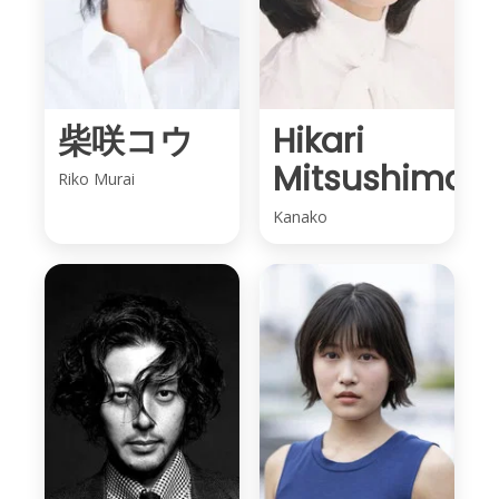
柴咲コウ
Hikari
Mitsushima
Riko Murai
Kanako