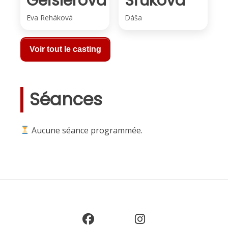
Geislerová
Sľuková
Eva Reháková
Dáša
Voir tout le casting
Séances
Aucune séance programmée.