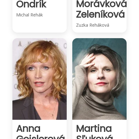
Morávková-
Ondrík
Zeleníková
Michal Rehák
Zuzka Reháková
Anna
Martina