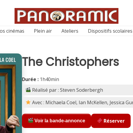
os cinémas
Plein air
Ateliers
Dispositifs scolaires
The Christophers
Durée :
1h40min
Réalisé par : Steven Soderbergh
Avec : Michaela Coel, Ian McKellen, Jessica G
Réserver
Voir la bande-annonce