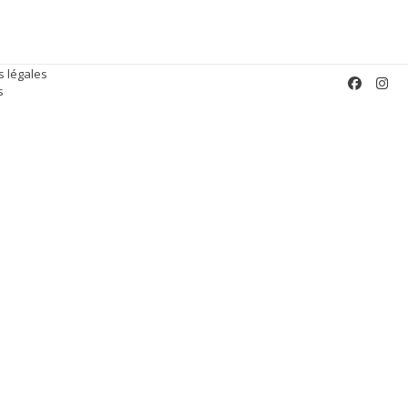
 légales
s